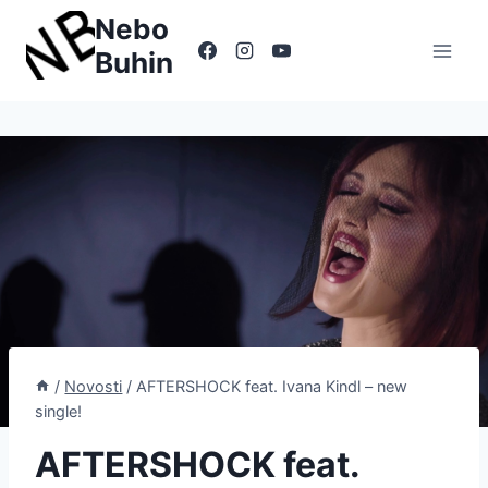
Skip
Nebo
to
Buhin
content
/
Novosti
/
AFTERSHOCK feat. Ivana Kindl – new
single!
AFTERSHOCK feat.