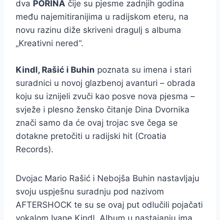
dva
PORINA
čije su pjesme zadnjih godina
među najemitiranijima u radijskom eteru, na
novu razinu diže skriveni dragulj s albuma
„Kreativni nered“.
Kindl, Rašić i Buhin
poznata su imena i stari
suradnici u novoj glazbenoj avanturi – obrada
koju su iznijeli zvuči kao posve nova pjesma –
svježe i plesno žensko čitanje Dina Dvornika
znači samo da će ovaj trojac sve čega se
dotakne pretočiti u radijski hit (Croatia
Records).
Dvojac Mario Rašić i Nebojša Buhin nastavljaju
svoju uspješnu suradnju pod nazivom
AFTERSHOCK te su se ovaj put odlučili pojačati
vokalom Ivane Kindl. Album u nastajanju ima