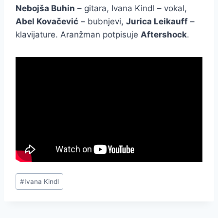
Nebojša Buhin
– gitara, Ivana Kindl – vokal,
Abel Kovačević
– bubnjevi,
Jurica Leikauff
–
klavijature. Aranžman potpisuje
Aftershock
.
Post
#
Ivana Kindl
Tags: