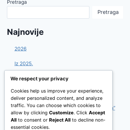
Pretraga
Pretraga
Najnovije
2026
Iz 2025.
Nominacija za Porin 2024
We respect your privacy
Cookies help us improve your experience,
AFTERSHOCK BAND PROJECT
deliver personalized content, and analyze
traffic. You can choose which cookies to
Nabavite svoj primjerak albuma “Slowburn”
allow by clicking
Customize
. Click
Accept
online
All
to consent or
Reject All
to decline non-
essential cookies.