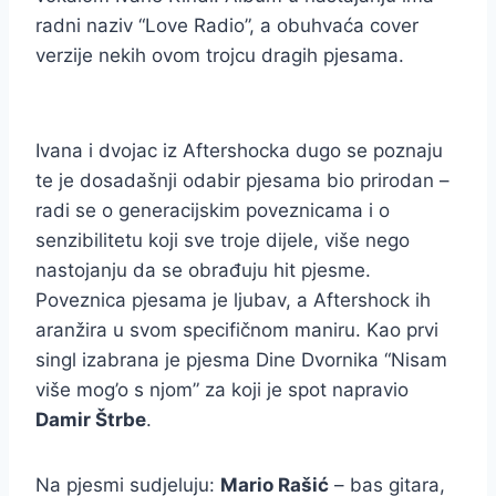
radni naziv “Love Radio”, a obuhvaća cover
verzije nekih ovom trojcu dragih pjesama.
Ivana i dvojac iz Aftershocka dugo se poznaju
te je dosadašnji odabir pjesama bio prirodan –
radi se o generacijskim poveznicama i o
senzibilitetu koji sve troje dijele, više nego
nastojanju da se obrađuju hit pjesme.
Poveznica pjesama je ljubav, a Aftershock ih
aranžira u svom specifičnom maniru. Kao prvi
singl izabrana je pjesma Dine Dvornika “Nisam
više mog’o s njom” za koji je spot napravio
Damir Štrbe
.
Na pjesmi sudjeluju:
Mario Rašić
– bas gitara,