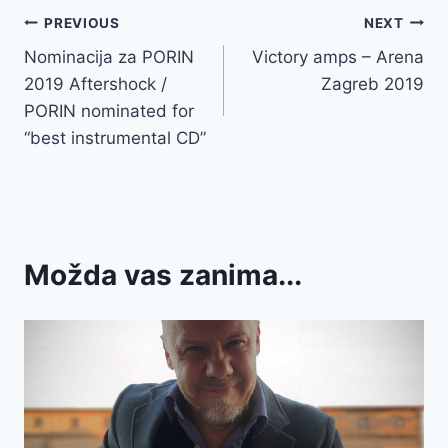
Navigacija
PREVIOUS
NEXT
Nominacija za PORIN
Victory amps – Arena
objava
2019 Aftershock /
Zagreb 2019
PORIN nominated for
“best instrumental CD”
Možda vas zanima...